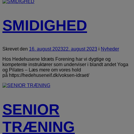
SMIDIGHED
Skrevet
den
16. august 2023
22. august 2023
i
Nyheder
Hos Hedehusene Idræts Forening har vi dygtige og
kompetente instruktører som underviser i blandt andet Yoga
og Pilates – Læs mere om vores hold
på https://hedehuseneif.dk/voksen-idraet/
SENIOR
TRÆNING