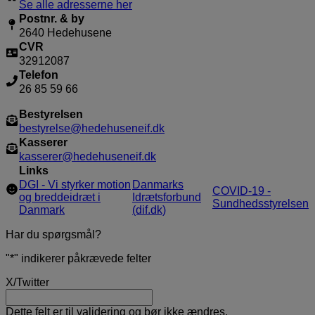
Se alle adresserne her
Postnr. & by
2640 Hedehusene
CVR
32912087
Telefon
26 85 59 66
Bestyrelsen
bestyrelse@hedehuseneif.dk
Kasserer
kasserer@hedehuseneif.dk
Links
DGI - Vi styrker motion
Danmarks
COVID-19 -
og breddeidræt i
Idrætsforbund
Sundhedsstyrelsen
Danmark
(dif.dk)
Har du spørgsmål?
"
*
" indikerer påkrævede felter
X/Twitter
Dette felt er til validering og bør ikke ændres.