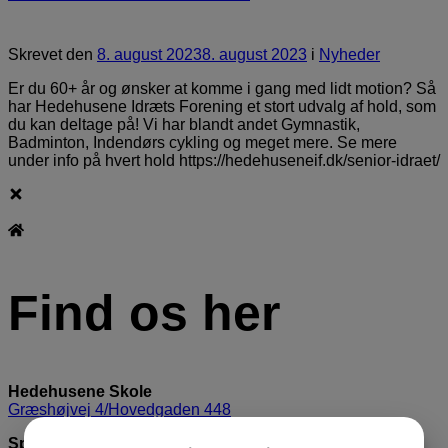
Skrevet
den
8. august 2023
8. august 2023
i
Nyheder
Er du 60+ år og ønsker at komme i gang med lidt motion? Så
har Hedehusene Idræts Forening et stort udvalg af hold, som
du kan deltage på! Vi har blandt andet Gymnastik,
Badminton, Indendørs cykling og meget mere. Se mere
under info på hvert hold https://hedehuseneif.dk/senior-idraet/
Find os her
Hedehusene Skole
Græshøjvej 4/Hovedgaden 448
Springcenter Nærheden