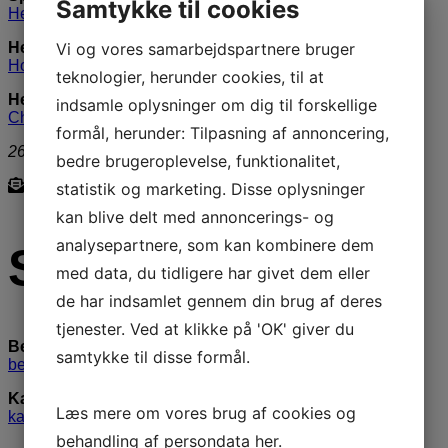
Samtykke til cookies
Hedesvinget 1
Vi og vores samarbejdspartnere bruger
Hedehuset
Hovedgaden 371
teknologier, herunder cookies, til at
Hedehushallen
indsamle oplysninger om dig til forskellige
Charlottegårdsvej 4
formål, herunder: Tilpasning af annoncering,
2640 Hedehusene
bedre brugeroplevelse, funktionalitet,
statistik og marketing. Disse oplysninger
kan blive delt med annoncerings- og
analysepartnere, som kan kombinere dem
Skriv til os
med data, du tidligere har givet dem eller
de har indsamlet gennem din brug af deres
tjenester. Ved at klikke på 'OK' giver du
Bestyrelsen
samtykke til disse formål.
bestyrelse@hedehuseneif.dk
Kasserer
Læs mere om vores brug af cookies og
kasserer@hedehuseneif.dk
behandling af persondata
her
.