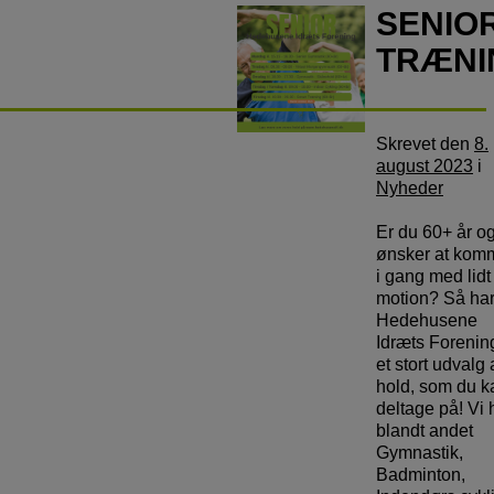
SENIO
TRÆNI
Skrevet
den
8.
august 2023
i
Nyheder
Er du 60+ år o
ønsker at kom
i gang med lidt
motion? Så ha
Hedehusene
Idræts Forenin
et stort udvalg 
hold, som du k
deltage på! Vi 
blandt andet
Gymnastik,
Badminton,