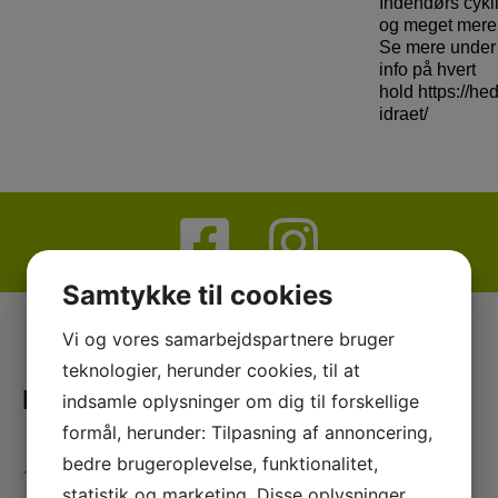
Indendørs cykl
og meget mere
Se mere under
info på hvert
hold https://he
idraet/
Samtykke til cookies
Vi og vores samarbejdspartnere bruger
teknologier, herunder cookies, til at
Hedehusene Idræts Forening
indsamle oplysninger om dig til forskellige
formål, herunder: Tilpasning af annoncering,
bedre brugeroplevelse, funktionalitet,
Adresser
statistik og marketing. Disse oplysninger