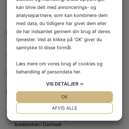
Se alle adresserne her
kan blive delt med annoncerings- og
Postnr. & by
analysepartnere, som kan kombinere dem
2640 Hedehusene
med data, du tidligere har givet dem eller
de har indsamlet gennem din brug af deres
CVR
tjenester. Ved at klikke på 'OK' giver du
32912087
samtykke til disse formål.
Telefon
26 85 59 66
Læs mere om vores brug af cookies og
behandling af persondata
her
.
Bestyrelsen
bestyrelse@hedehuseneif.dk
VIS
DETALJER
Kasserer
JA
NEJ
OK
JA
NEJ
kasserer@hedehuseneif.dk
NØDVENDIGE
PRÆFERENCER
AFVIS ALLE
Links
JA
NEJ
JA
NEJ
DGI - Vi styrker motion og
breddeidræt i Danmark
MARKETING
STATISTIK