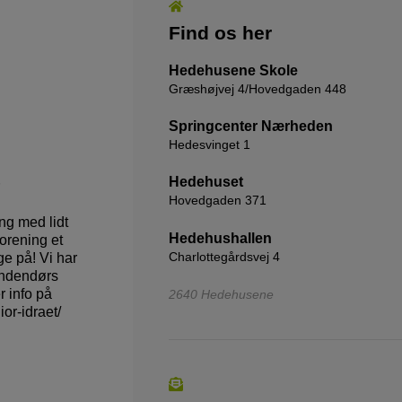
Find os her
Hedehusene Skole
Græshøjvej 4/Hovedgaden 448
Springcenter Nærheden
Hedesvinget 1
Hedehuset
Hovedgaden 371
ng med lidt
Hedehushallen
orening et
Charlottegårdsvej 4
ge på! Vi har
Indendørs
 info på
2640 Hedehusene
or-idraet/