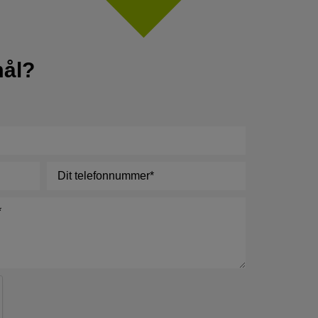
mål?
Telefon
*