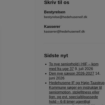
Skriv til os
Bestyrelsen
bestyrelse@hedehuseneif.dk
Kasserer
kasserer@hedehuseneif.dk
Sidste nyt
To nye seniorhold i HIF – kom
med fra uge 37
9. juli 2026
Den nye sæson 2026-2027
14.
juni 2026
Hedehusene IF og Høje-Taastrup
Kommune søger en instruktør til
seniormotion, stolefitness eller
lign. og evt. specialtilpassede
hold – 6-8 timer ugentligt