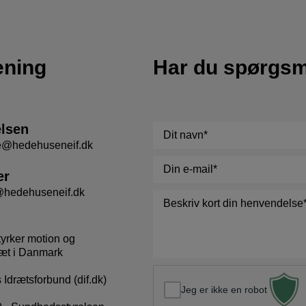
ening
Har du spørgs
elsen
Navn
*
se@hedehuseneif.dk
E-
er
mail
*
@hedehuseneif.dk
Besked
*
tyrker motion og
æt i Danmark
Idrætsforbund (dif.dk)
Jeg er ikke en robot