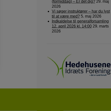
(formiddag) – Er det dig?
29. maj
2026
Vi søger instruktører – har du lyst
til at være med?
5. maj 2026
Indkaldelse til generalforsamling
12. april 2026 kl. 14:00
29. marts
2026