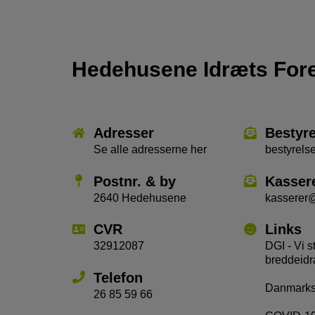
Hedehusene Idræts For
Adresser
Bestyr
Se alle adresserne her
bestyrel
Postnr. & by
Kasser
2640 Hedehusene
kasserer
CVR
Links
32912087
DGI - Vi s
breddeidr
Telefon
Danmarks 
26 85 59 66