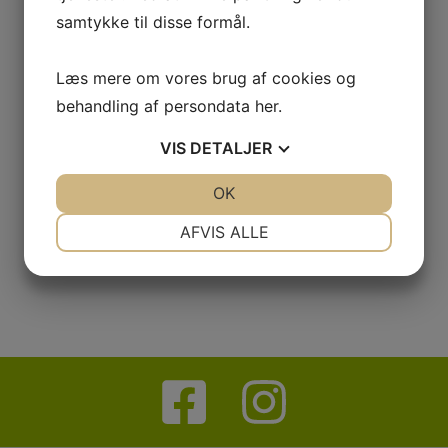
samtykke til disse formål.
Læs mere om vores brug af cookies og
behandling af persondata
her
.
VIS
DETALJER
JA
NEJ
OK
JA
NEJ
NØDVENDIGE
PRÆFERENCER
AFVIS ALLE
JA
NEJ
JA
NEJ
MARKETING
STATISTIK