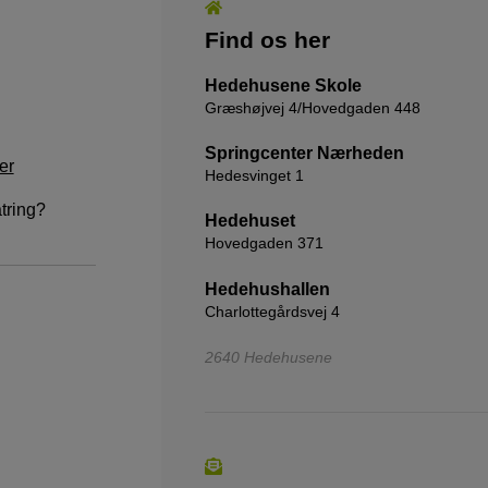
Find os her
Hedehusene Skole
Græshøjvej 4/Hovedgaden 448
Springcenter Nærheden
er
Hedesvinget 1
atring?
Hedehuset
Hovedgaden 371
Hedehushallen
Charlottegårdsvej 4
2640 Hedehusene