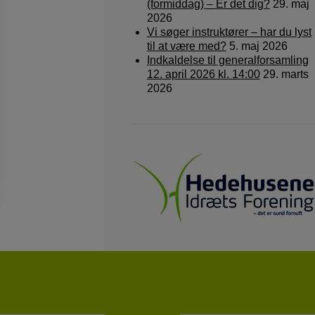
(formiddag) – Er det dig?
29. maj
2026
Vi søger instruktører – har du lyst
til at være med?
5. maj 2026
Indkaldelse til generalforsamling
12. april 2026 kl. 14:00
29. marts
2026