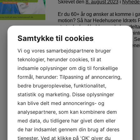
Skrevet
den
8. august 2023
i
Nyhede
Er du 60+ år og ønsker at komme i ga
motion? Så har Hedehusene Idræts F
stort udvalg af hold, som du kan delt
har blandt andet Gymnastik, Badmint
Samtykke til cookies
Indendørs cykling og meget mere. S
info på hvert hold https://hedehusenei
Vi og vores samarbejdspartnere bruger
idraet/
teknologier, herunder cookies, til at
indsamle oplysninger om dig til forskellige
formål, herunder: Tilpasning af annoncering,
bedre brugeroplevelse, funktionalitet,
statistik og marketing. Disse oplysninger
kan blive delt med annoncerings- og
analysepartnere, som kan kombinere dem
med data, du tidligere har givet dem eller
de har indsamlet gennem din brug af deres
tjenester. Ved at klikke på 'OK' giver du