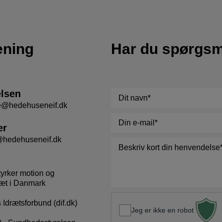
ening
Har du spørgs
elsen
Navn
*
se@hedehuseneif.dk
E-
er
mail
*
@hedehuseneif.dk
Besked
*
tyrker motion og
æt i Danmark
Idrætsforbund (dif.dk)
Jeg er ikke en robot