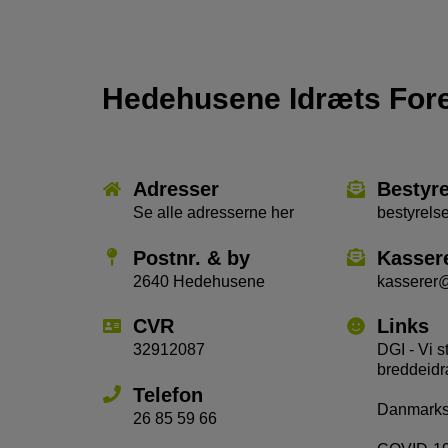
Hedehusene Idræts For
Adresser
Bestyr
Se alle adresserne her
bestyrel
Postnr. & by
Kasser
2640 Hedehusene
kasserer
CVR
Links
32912087
DGI - Vi s
breddeidr
Telefon
Danmarks 
26 85 59 66