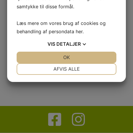
samtykke til disse formål.
Læs mere om vores brug af cookies og
behandling af persondata
her
.
VIS
DETALJER
JA
NEJ
OK
JA
NEJ
NØDVENDIGE
PRÆFERENCER
AFVIS ALLE
JA
NEJ
JA
NEJ
MARKETING
STATISTIK