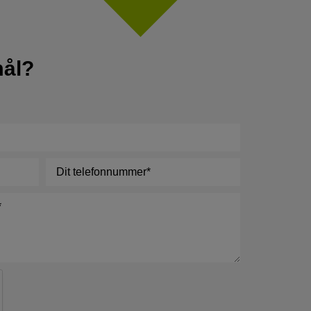
mål?
Telefon
*