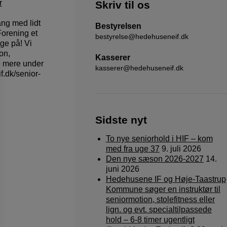
r
Skriv til os
ng med lidt
Bestyrelsen
orening et
bestyrelse@hedehuseneif.dk
age på! Vi
on,
Kasserer
e mere under
kasserer@hedehuseneif.dk
f.dk/senior-
Sidste nyt
To nye seniorhold i HIF – kom
med fra uge 37
9. juli 2026
Den nye sæson 2026-2027
14.
juni 2026
Hedehusene IF og Høje-Taastrup
Kommune søger en instruktør til
seniormotion, stolefitness eller
lign. og evt. specialtilpassede
hold – 6-8 timer ugentligt