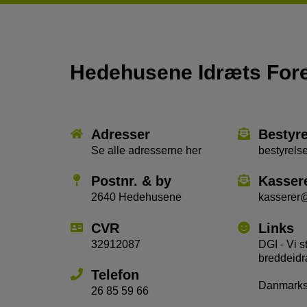
Hedehusene Idræts For
Adresser
Bestyr
Se alle adresserne her
bestyrel
Postnr. & by
Kasser
2640 Hedehusene
kasserer
CVR
Links
32912087
DGI - Vi s
breddeidr
Telefon
Danmarks 
26 85 59 66