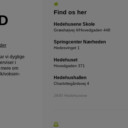
Find os her
D
Hedehusene Skole
Græshøjvej 4/Hovedgaden 448
Springcenter Nærheden
der
Hedesvinget 1
r vi dygtige
Hedehuset
rviser i
Hovedgaden 371
s mere om
dk/voksen-
Hedehushallen
Charlottegårdsvej 4
2640 Hedehusene