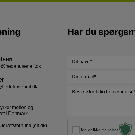
ening
Har du spørgs
elsen
Navn
*
se@hedehuseneif.dk
E-
er
mail
*
@hedehuseneif.dk
Besked
*
tyrker motion og
æt i Danmark
Idrætsforbund (dif.dk)
Jeg er ikke en robot