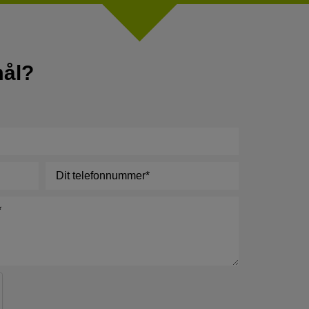
mål?
Telefon
*