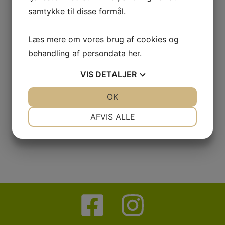
samtykke til disse formål.
Læs mere om vores brug af cookies og
behandling af persondata
her
.
VIS
DETALJER
JA
NEJ
OK
JA
NEJ
NØDVENDIGE
PRÆFERENCER
AFVIS ALLE
JA
NEJ
JA
NEJ
MARKETING
STATISTIK