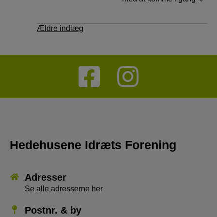
Navigation
Ældre indlæg
til
indlæg
Hedehusene Idræts Forening
Adresser
Se alle adresserne her
Postnr. & by