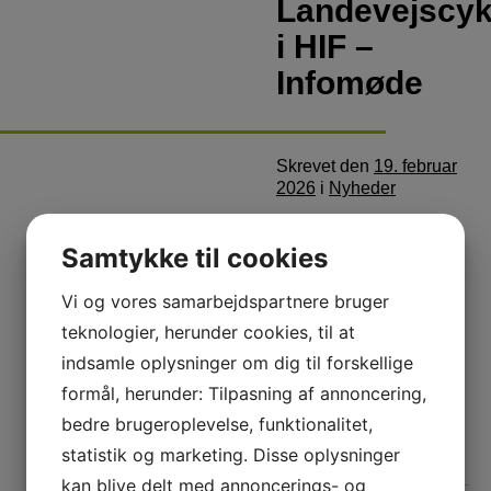
Landevejscyk
i HIF –
Infomøde
Skrevet
den
19. februar
2026
i
Nyheder
Et nyt eventyr på to hjul
Samtykke til cookies
venter! 🚴‍♂️🚴‍♀️
Hedehusene Idræts
Forening (HIF) og
Vi og vores samarbejdspartnere bruger
instruktør Michael
teknologier, herunder cookies, til at
Nielsen inviterer alle
indsamle oplysninger om dig til forskellige
cykelentusiaster –
uanset niveau – til at
formål, herunder: Tilpasning af annoncering,
høre om vores nye
bedre brugeroplevelse, funktionalitet,
landevejscyklingshold.
statistik og marketing. Disse oplysninger
kan blive delt med annoncerings- og