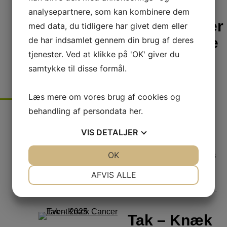
analysepartnere, som kan kombinere dem
Ordensregler
med data, du tidligere har givet dem eller
Hedehusene
de har indsamlet gennem din brug af deres
tjenester. Ved at klikke på 'OK' giver du
Idræts
samtykke til disse formål.
Forening
Læs mere om vores brug af cookies og
behandling af persondata
her
.
Skrevet
den
2.
november 2025
i
VIS
DETALJER
Nyheder
JA
NEJ
OK
JA
NEJ
💚 Fælles regler – fælles
glæde 💚
NØDVENDIGE
PRÆFERENCER
AFVIS ALLE
JA
NEJ
JA
NEJ
MARKETING
STATISTIK
Tak – Knæk