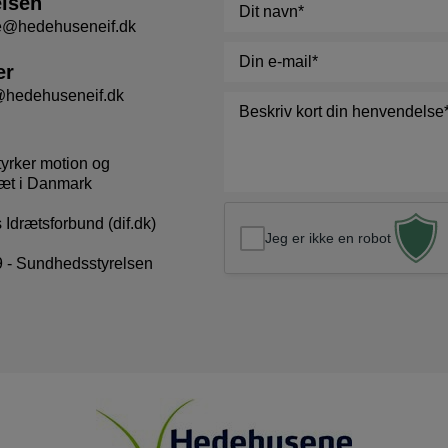
elsen
Navn
*
se@hedehuseneif.dk
E-
er
mail
*
@hedehuseneif.dk
Besked
*
tyrker motion og
æt i Danmark
Idrætsforbund (dif.dk)
Jeg er ikke en robot
 - Sundhedsstyrelsen