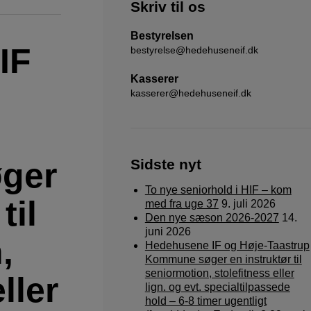
Skriv til os
Bestyrelsen
IF
bestyrelse@hedehuseneif.dk
Kasserer
kasserer@hedehuseneif.dk
ger
Sidste nyt
To nye seniorhold i HIF – kom
til
med fra uge 37
9. juli 2026
Den nye sæson 2026-2027
14.
juni 2026
,
Hedehusene IF og Høje-Taastrup
Kommune søger en instruktør til
seniormotion, stolefitness eller
ller
lign. og evt. specialtilpassede
hold – 6-8 timer ugentligt