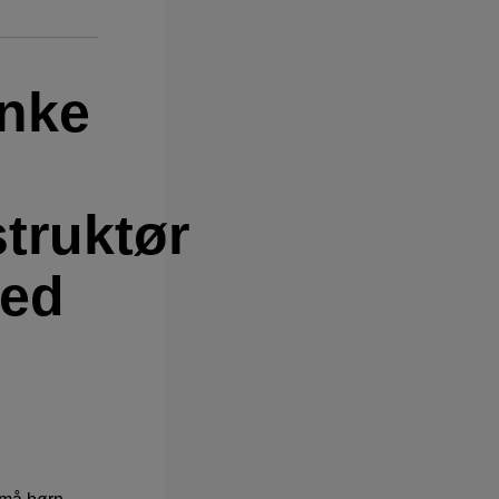
nke
truktør
med