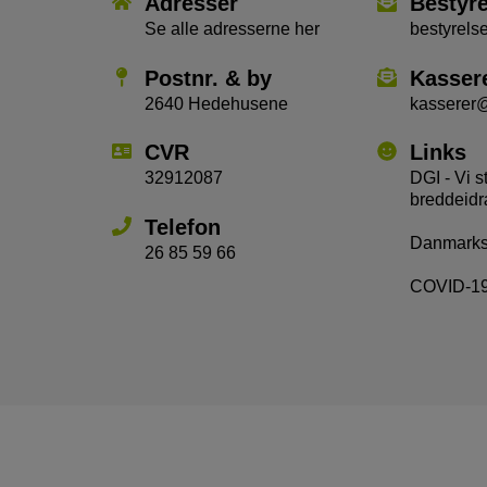
Adresser
Bestyr
Se alle adresserne her
bestyrel
Postnr. & by
Kasser
2640 Hedehusene
kasserer
CVR
Links
32912087
DGI - Vi s
breddeidr
Telefon
Danmarks 
26 85 59 66
COVID-19