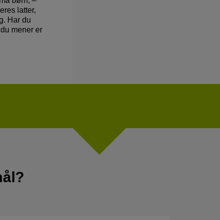
små børn, –
res latter,
ig. Har du
 du mener er
mål?