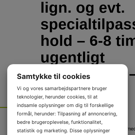
lign. og evt.
specialtilpa
hold – 6-8 ti
ugentligt
(formiddag) 
Samtykke til cookies
det dig?
Vi og vores samarbejdspartnere bruger
teknologier, herunder cookies, til at
indsamle oplysninger om dig til forskellige
formål, herunder: Tilpasning af annoncering,
Skrevet
den
29. maj 2026
i
Nyheder
bedre brugeroplevelse, funktionalitet,
Er det dig vi søger som vores nye deltidsme
statistik og marketing. Disse oplysninger
Stillingsannonce maj 2026