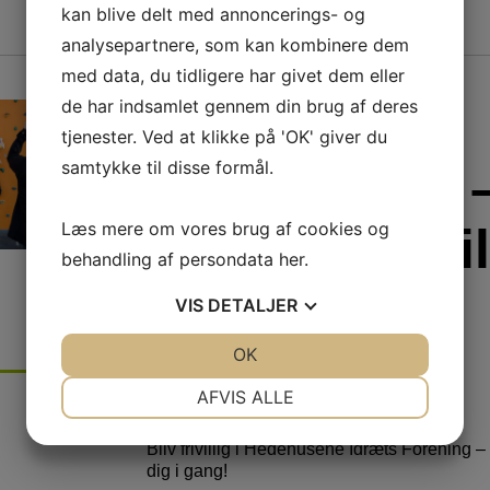
kan blive delt med annoncerings- og
analysepartnere, som kan kombinere dem
med data, du tidligere har givet dem eller
de har indsamlet gennem din brug af deres
Vi søger
tjenester. Ved at klikke på 'OK' giver du
samtykke til disse formål.
instruktører 
Læs mere om vores brug af cookies og
har du lyst til
behandling af persondata
her
.
være med?
VIS
DETALJER
JA
NEJ
OK
JA
NEJ
NØDVENDIGE
PRÆFERENCER
AFVIS ALLE
Skrevet
den
5. maj 2026
i
Nyheder
JA
NEJ
JA
NEJ
Bliv frivillig i Hedehusene Idræts Forening –
MARKETING
STATISTIK
dig i gang!