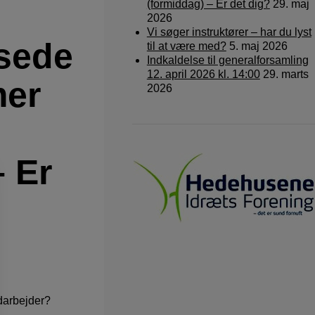
(formiddag) – Er det dig?
29. maj
2026
Vi søger instruktører – har du lyst
ssede
til at være med?
5. maj 2026
Indkaldelse til generalforsamling
12. april 2026 kl. 14:00
29. marts
mer
2026
– Er
darbejder?