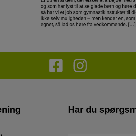
Er du en af dem, der elsker at arbejde med 
og som har lyst til at se glade børn og høre de
så har vi et job som gymnastikinstruktør til d
ikke selv muligheden – men kender en, som
egnet, så lad os høre fra vedkommende. […]
ening
Har du spørgs