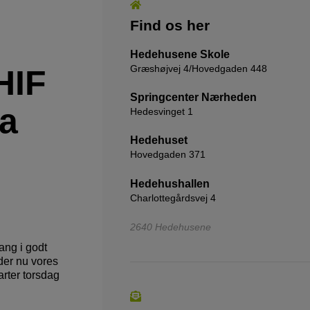
Find os her
Hedehusene Skole
Græshøjvej 4/Hovedgaden 448
HIF
Springcenter Nærheden
a
Hedesvinget 1
Hedehuset
Hovedgaden 371
Hedehushallen
Charlottegårdsvej 4
2640 Hedehusene
gang i godt
er nu vores
tarter torsdag