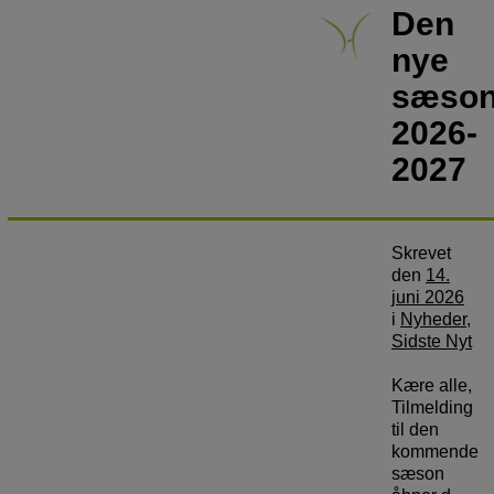
Den
nye
sæso
2026-
2027
Skrevet
den
14.
juni 2026
i
Nyheder
,
Sidste Nyt
Kære alle,
Tilmelding
til den
kommende
sæson