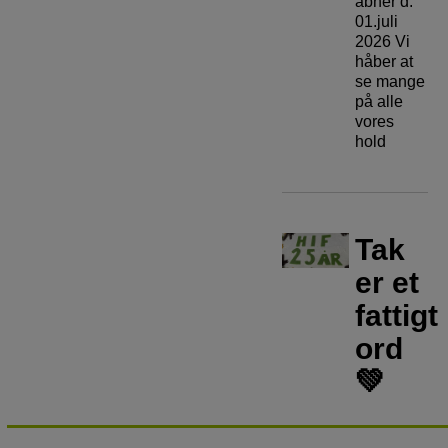
åbner d.
01.juli
2026 Vi
håber at
se mange
på alle
vores
hold
Tak
er et
fattigt
ord
💚