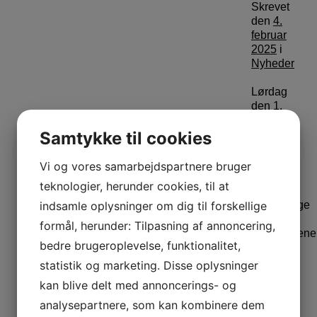
Skrevet
den
4.
februar
2025
i
Nyheder
Lørdag
den 1.
februar
Samtykke til cookies
fejrede vi
både
åbningen
Vi og vores samarbejdspartnere bruger
af vores
teknologier, herunder cookies, til at
nye
indsamle oplysninger om dig til forskellige
midlertidige
lokaler og
formål, herunder: Tilpasning af annoncering,
Hedehusene
bedre brugeroplevelse, funktionalitet,
Idræts
forenings
statistik og marketing. Disse oplysninger
25-års
kan blive delt med annoncerings- og
jubilæum
analysepartnere, som kan kombinere dem