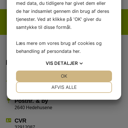
med data, du tidligere har givet dem eller
de har indsamlet gennem din brug af deres
tjenester. Ved at klikke på 'OK' giver du
samtykke til disse formål.
Læs mere om vores brug af cookies og
behandling af persondata
her
.
Hedehusene Idræts Forening
VIS
DETALJER
JA
NEJ
OK
JA
NEJ
Adresser
NØDVENDIGE
PRÆFERENCER
AFVIS ALLE
Se alle adresserne her
JA
NEJ
JA
NEJ
Postnr. & by
MARKETING
STATISTIK
2640 Hedehusene
CVR
32912087