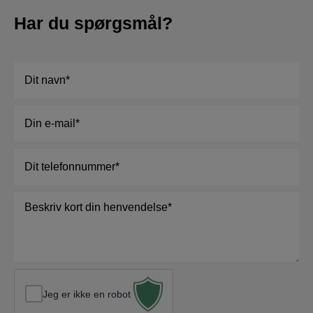
Har du spørgsmål?
Navn
*
E-
mail
*
Telefon
*
Besked
*
Jeg er ikke en robot