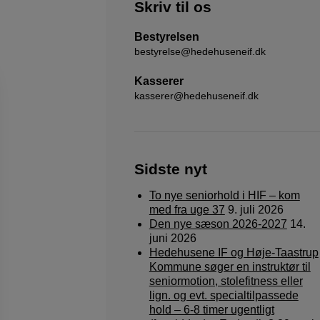
Skriv til os
Bestyrelsen
bestyrelse@hedehuseneif.dk
Kasserer
kasserer@hedehuseneif.dk
Sidste nyt
To nye seniorhold i HIF – kom
med fra uge 37
9. juli 2026
Den nye sæson 2026-2027
14.
juni 2026
Hedehusene IF og Høje-Taastrup
Kommune søger en instruktør til
seniormotion, stolefitness eller
lign. og evt. specialtilpassede
hold – 6-8 timer ugentligt