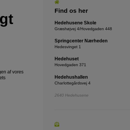
Find os her
igt
Hedehusene Skole
Græshøjvej 4/Hovedgaden 448
Springcenter Nærheden
Hedesvinget 1
Hedehuset
Hovedgaden 371
gen af vores
Hedehushallen
æts
Charlottegårdsvej 4
2640 Hedehusene