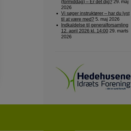
(formiddag) – Er det dig?
29. maj
2026
Vi søger instruktører – har du lyst
til at være med?
5. maj 2026
Indkaldelse til generalforsamling
12. april 2026 kl. 14:00
29. marts
2026