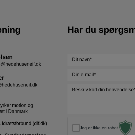
ening
Har du spørgs
elsen
Navn
*
se@hedehuseneif.dk
E-
er
mail
*
@hedehuseneif.dk
Besked
*
tyrker motion og
æt i Danmark
Idrætsforbund (dif.dk)
Jeg er ikke en robot