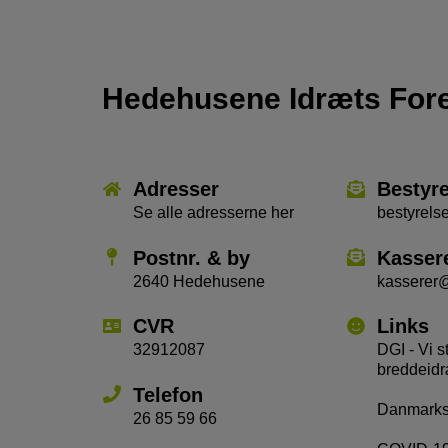
Hedehusene Idræts For
Adresser
Bestyr
Se alle adresserne her
bestyrel
Postnr. & by
Kasser
2640 Hedehusene
kasserer
CVR
Links
32912087
DGI - Vi s
breddeidr
Telefon
Danmarks 
26 85 59 66