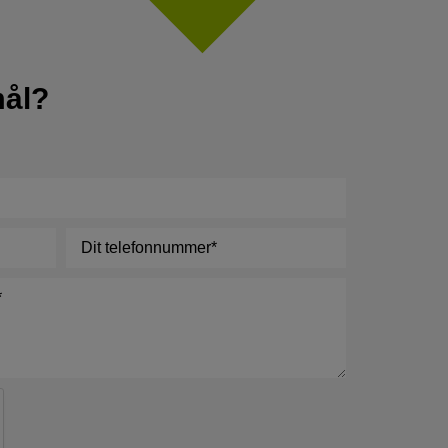
mål?
Telefon
*