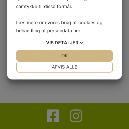
samtykke til disse formål.
Læs mere om vores brug af cookies og
behandling af persondata
her
.
VIS
DETALJER
JA
NEJ
OK
JA
NEJ
NØDVENDIGE
PRÆFERENCER
AFVIS ALLE
JA
NEJ
JA
NEJ
MARKETING
STATISTIK