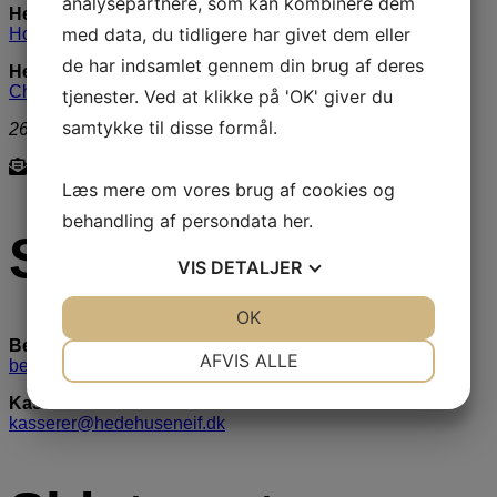
analysepartnere, som kan kombinere dem
Hedehuset
med data, du tidligere har givet dem eller
Hovedgaden 371
de har indsamlet gennem din brug af deres
Hedehushallen
Charlottegårdsvej 4
tjenester. Ved at klikke på 'OK' giver du
samtykke til disse formål.
2640 Hedehusene
Læs mere om vores brug af cookies og
behandling af persondata
her
.
Skriv til os
VIS
DETALJER
JA
NEJ
OK
JA
NEJ
Bestyrelsen
NØDVENDIGE
PRÆFERENCER
AFVIS ALLE
bestyrelse@hedehuseneif.dk
JA
NEJ
JA
NEJ
Kasserer
kasserer@hedehuseneif.dk
MARKETING
STATISTIK