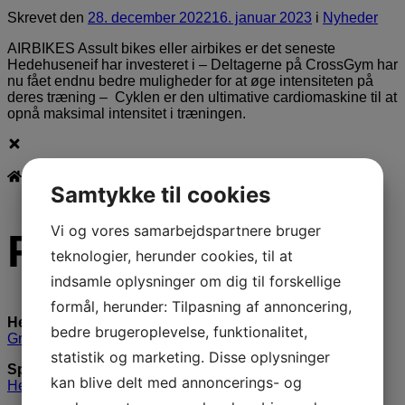
Skrevet
den
28. december 2022
16. januar 2023
i
Nyheder
AIRBIKES Assult bikes eller airbikes er det seneste
Hedehuseneif har investeret i – Deltagerne på CrossGym har
nu fået endnu bedre muligheder for at øge intensiteten på
deres træning – Cyklen er den ultimative cardiomaskine til at
opnå maksimal intensitet i træningen.
Samtykke til cookies
Vi og vores samarbejdspartnere bruger
Find os her
teknologier, herunder cookies, til at
indsamle oplysninger om dig til forskellige
formål, herunder: Tilpasning af annoncering,
Hedehusene Skole
bedre brugeroplevelse, funktionalitet,
Græshøjvej 4/Hovedgaden 448
statistik og marketing. Disse oplysninger
Springcenter Nærheden
kan blive delt med annoncerings- og
Hedesvinget 1