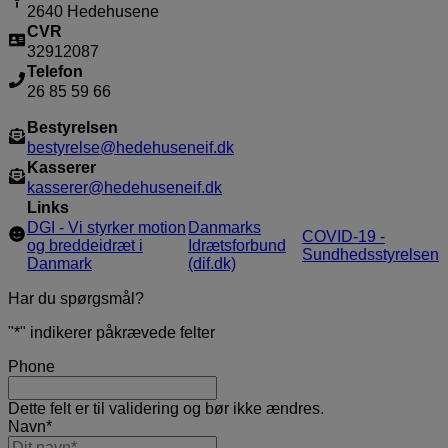
2640 Hedehusene
CVR
32912087
Telefon
26 85 59 66
Bestyrelsen
bestyrelse@hedehuseneif.dk
Kasserer
kasserer@hedehuseneif.dk
Links
DGI - Vi styrker motion
Danmarks
COVID-19 -
og breddeidræt i
Idrætsforbund
Sundhedsstyrelsen
Danmark
(dif.dk)
Har du spørgsmål?
"
*
" indikerer påkrævede felter
Phone
Dette felt er til validering og bør ikke ændres.
Navn
*