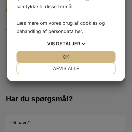
samtykke til disse formål.
Kasserer
kasserer@hedehuseneif.dk
Læs mere om vores brug af cookies og
Links
behandling af persondata
her
.
DGI - Vi styrker motion og
breddeidræt i Danmark
VIS
DETALJER
Danmarks Idrætsforbund (dif.dk)
JA
NEJ
OK
JA
NEJ
NØDVENDIGE
PRÆFERENCER
COVID-19 - Sundhedsstyrelsen
AFVIS ALLE
JA
NEJ
JA
NEJ
MARKETING
STATISTIK
Har du spørgsmål?
Navn
*