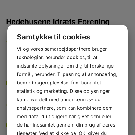
Hedehusene Idræts Forening
Samtykke til cookies
Adresser
Vi og vores samarbejdspartnere bruger
Se alle adresserne her
teknologier, herunder cookies, til at
Postnr. & by
indsamle oplysninger om dig til forskellige
2640 Hedehusene
formål, herunder: Tilpasning af annoncering,
bedre brugeroplevelse, funktionalitet,
CVR
32912087
statistik og marketing. Disse oplysninger
kan blive delt med annoncerings- og
Telefon
analysepartnere, som kan kombinere dem
26 85 59 66
med data, du tidligere har givet dem eller
Bestyrelsen
de har indsamlet gennem din brug af deres
bestyrelse@hedehuseneif.dk
tjenester. Ved at klikke på 'OK' giver du