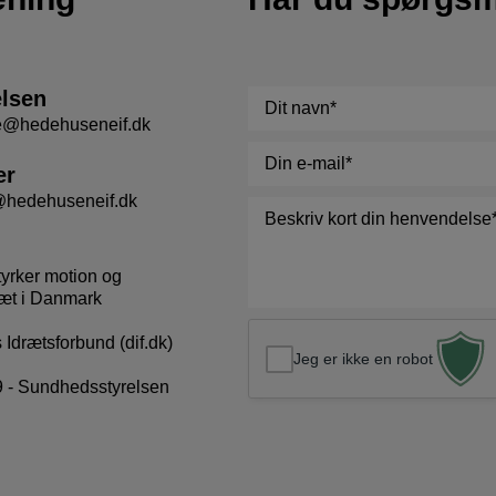
elsen
Navn
*
se@hedehuseneif.dk
E-
er
mail
*
@hedehuseneif.dk
Besked
*
tyrker motion og
æt i Danmark
Idrætsforbund (dif.dk)
Jeg er ikke en robot
 - Sundhedsstyrelsen