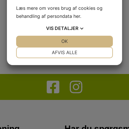
Læs mere om vores brug af cookies og
behandling af persondata
her
.
VIS
DETALJER
JA
NEJ
OK
JA
NEJ
NØDVENDIGE
PRÆFERENCER
AFVIS ALLE
JA
NEJ
JA
NEJ
MARKETING
STATISTIK
ening
Har du spørgs