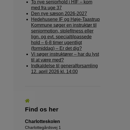
To nye seniorhold i HIF – kom
med fra uge 37
Den nye sæson 2026-2027
Hedehusene IF og Høje-Taastrup
Kommune søger en instruktør til
seniormotion, stolefitness eller
lign. og evt. specialtilpassede
hold – 6-8 timer ugentligt
(formiddag) – Er det dig?
Vi søger instruktører – har du lyst
til at være med?
Indkaldelse til generalforsamling
12. april 2026 kl. 14:00
Find os her
Charlotteskolen
Charlottegårdsvej 1