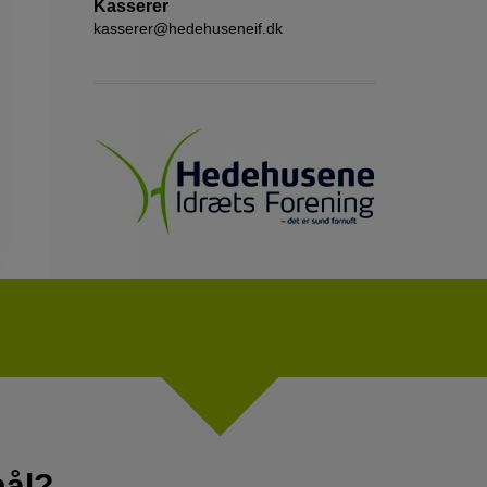
Kasserer
kasserer@hedehuseneif.dk
mål?