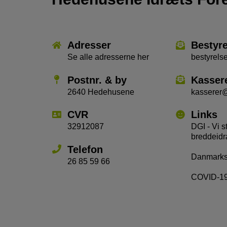
Adresser
Bestyr
Se alle adresserne her
bestyrel
Postnr. & by
Kasser
2640 Hedehusene
kasserer
CVR
Links
32912087
DGI - Vi s
breddeidr
Telefon
Danmarks 
26 85 59 66
COVID-19